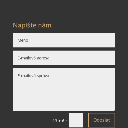
Napíšte nám
Odoslať
=
13 + 6