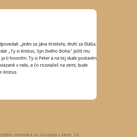
ovedali: „Jedni za Jána Krstiteľa, druhí za Eliáša,
al: „Ty si Kristus, Syn živého Boha.“ Ježiš mu
 ja ti hovorím: Ty si Peter a na tej skale postavím
viazané v nebi, a čo rozviažeš na zemi, bude
 Kristus.
ského seminára sv. Gorazda v Nitre. 14.