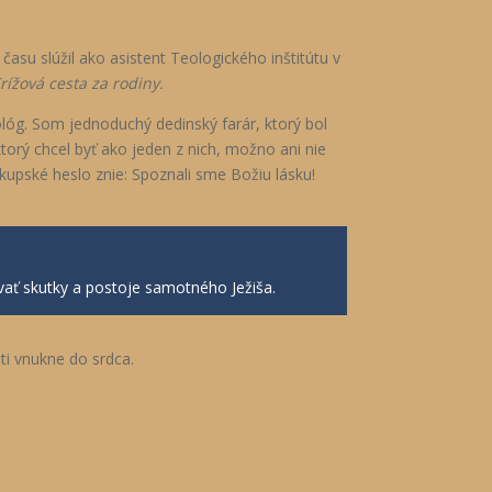
su slúžil ako asistent Teologického inštitútu v
rížová cesta za rodiny.
óg. Som jednoduchý dedinský farár, ktorý bol
ktorý chcel byť ako jeden z nich, možno ani nie
skupské heslo znie: Spoznali sme Božiu lásku!
vať skutky a postoje samotného Ježiša.
 ti vnukne do srdca.