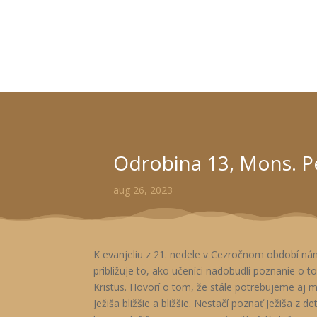
Odrobina 13, Mons. P
aug 26, 2023
K evanjeliu z 21. nedele v Cezročnom období nám
približuje to, ako učeníci nadobudli poznanie o to
Kristus. Hovorí o tom, že stále potrebujeme aj 
Ježiša bližšie a bližšie. Nestačí poznať Ježiša z de