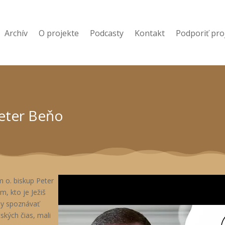
Archív
O projekte
Podcasty
Kontakt
Podporiť pro
eter Beňo
 o. biskup Peter
m, kto je Ježiš
my spoznávať
tských čias, mali