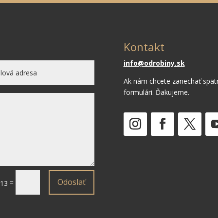
Kontakt
info@odrobiny.sk
Ak nám chcete zanechať spät
formulári. Ďakujeme.
Odoslať
=
 13