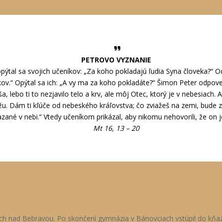
PETROVO VYZNANIE
opýtal sa svojich učeníkov: „Za koho pokladajú ľudia Syna človeka?“ Odp
ov.“ Opýtal sa ich: „A vy ma za koho pokladáte?“ Šimon Peter odpoved
 lebo ti to nezjavilo telo a krv, ale môj Otec, ktorý je v nebesiach. A
u. Dám ti kľúče od nebeského kráľovstva; čo zviažeš na zemi, bude z
azané v nebi.“ Vtedy učeníkom prikázal, aby nikomu nehovorili, že on je
Mt 16, 13 – 20
ach nad Bebravou. Po skončení gymnázia v Bánovciach vstúpil do kňaz