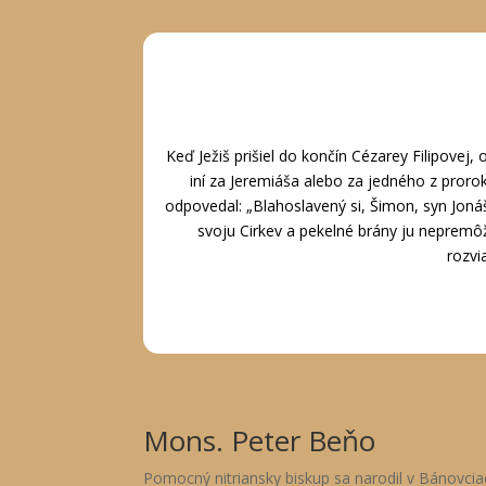
Keď Ježiš prišiel do končín Cézarey Filipovej, 
iní za Jeremiáša alebo za jedného z prorok
odpovedal: „Blahoslavený si, Šimon, syn Jonáša,
svoju Cirkev a pekelné brány ju nepremôž
rozvi
Mons. Peter Beňo
Pomocný nitriansky biskup sa narodil v Bánovci