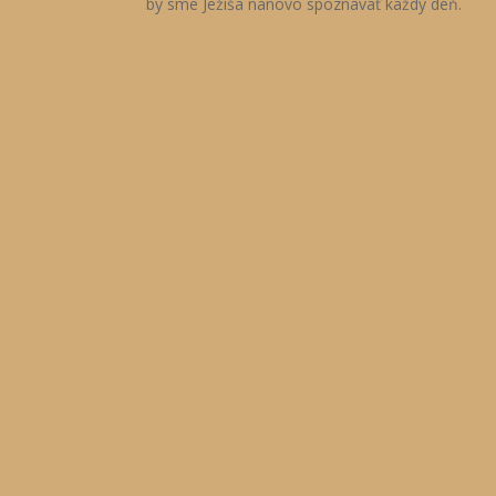
by sme Ježiša nanovo spoznávať každý deň.