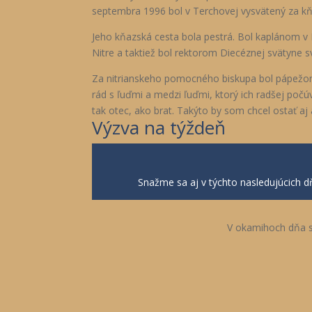
septembra 1996 bol v Terchovej vysvätený za kň
Jeho kňazská cesta bola pestrá. Bol kaplánom v 
Nitre a taktiež bol rektorom Diecéznej svätyne 
Za nitrianskeho pomocného biskupa bol pápežom 
rád s ľuďmi a medzi ľuďmi, ktorý ich radšej počúv
tak otec, ako brat. Takýto by som chcel ostať aj 
Výzva na týždeň
Snažme sa aj v týchto nasledujúcich d
V okamihoch dňa si 