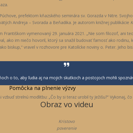
aza.
Púchove, prefektom kňazského seminára sv. Gorazda v Nitre. Svojho ča
svätých Andreja – Svorada a Beňadika. Je autorom knižnej publikácie
K
Františkom vymenovaný 29. januára 2021. „Nie som filozof, ani teol
al, ako im niečo hovoril, ktorý sa snažil budovať farnosť ako rodinu, 
ako biskup,“ vravel v rozhovore pre Katolícke noviny o. Peter. Jeho bi
ňoch o to, aby ľudia aj na mojich skutkoch a postojoch mohli spozná
Pomôcka na plnenie výzvy
vzbuď strelnú modlitbu: „Čo by si teraz urobil ty Ježišu?“ Vykonaj, čo
Obraz vo videu
Kristovo
poverenie