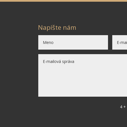
Napíšte nám
4 +