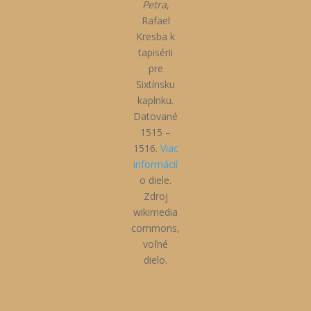
Petra
,
Rafael
Kresba k
tapisérii
pre
Sixtínsku
kaplnku.
Datované
1515 –
1516.
Viac
informácií
o diele.
Zdroj
wikimedia
commons,
voľné
dielo.