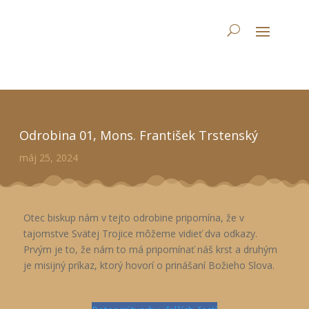
Odrobina 01, Mons. František Trstenský
máj 25, 2024
Otec biskup nám v tejto odrobine pripomína, že v
tajomstve Svätej Trojice môžeme vidieť dva odkazy.
Prvým je to, že nám to má pripomínať náš krst a druhým
je misijný príkaz, ktorý hovorí o prinášaní Božieho Slova.