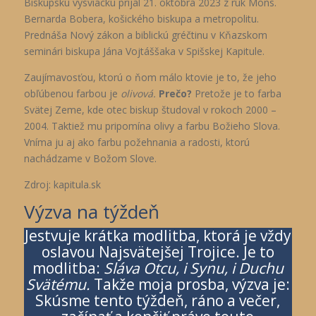
Biskupskú vysviacku prijal 21. októbra 2023 z rúk Mons.
Bernarda Bobera, košického biskupa a metropolitu.
Prednáša Nový zákon a biblickú gréčtinu v Kňazskom
seminári biskupa Jána Vojtáššaka v Spišskej Kapitule.
Zaujímavosťou, ktorú o ňom málo ktovie je to, že jeho
obľúbenou farbou je
olivová.
Prečo?
Pretože je to farba
Svätej Zeme, kde otec biskup študoval v rokoch 2000 –
2004. Taktiež mu pripomína olivy a farbu Božieho Slova.
Vníma ju aj ako farbu požehnania a radosti, ktorú
nachádzame v Božom Slove.
Zdroj: kapitula.sk
Výzva na týždeň
Jestvuje krátka modlitba, ktorá je vždy
oslavou Najsvätejšej Trojice. Je to
modlitba:
Sláva Otcu, i Synu, i Duchu
Svätému.
Takže moja prosba, výzva je:
Skúsme tento týždeň, ráno a večer,