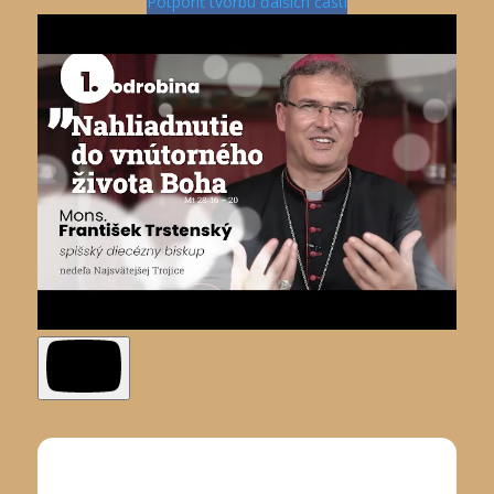
Potporiť tvorbu ďalších častí