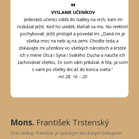
VYSLANIE UČENÍKOV
Jedenásti učeníci odišli do Galiley na vrch, kam im
rozkázal Ježiš. Keď ho uvideli, klaňali sa mu. No niektorí
pochybovali. Ježiš pristúpil a povedal im: „Daná mi je
všetka moc na nebi aj na zemi. Choďte teda a
získavajte mi učeníkov vo všetkých národoch a krstite
ich v mene Otca i Syna i Svätého Ducha a naučte ich
zachovávať všetko, čo som vám prikázal. A hľa, ja som
s vami po všetky dni až do konca sveta.“
mt 28, 16 – 20
Mons.
František Trstenský
Otec biskup František je spišským diecéznym biskupom.