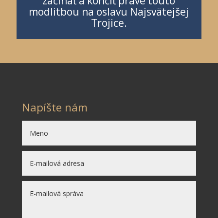
začínať a končiť práve touto
modlitbou na oslavu Najsvätejšej
Trojice.
Napíšte nám