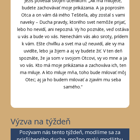
Ježiš povedal svojim učeníkom: „Ak ma milujete,
budete zachovávať moje prikázania. A ja poprosím
Otca a on vám dá iného Tešiteľa, aby zostal s vami
naveky – Ducha pravdy, ktorého svet nemôže prijať,
lebo ho nevidí, ani nepozná. Vy ho poznáte, veď ostáva
u vás a bude vo vás. Nenechám vás ako siroty, prídem
k vám. Ešte chvíľku a svet ma už neuvidí, ale vy ma
uvidíte, lebo ja žijem a aj vy budete žiť. V ten deň
spoznáte, že ja som v svojom Otcovi, vy vo mne a ja
vo vás. Kto má moje prikázania a zachováva ich, ten
ma miluje. A kto miluje mňa, toho bude milovať môj
Otec; aj ja ho budem milovať a zjavím mu seba
samého.“
Výzva na týždeň
Pozývam nás tento týždeň, modlíme sa za
prisľúbeného ducha, možno malú modlitbu