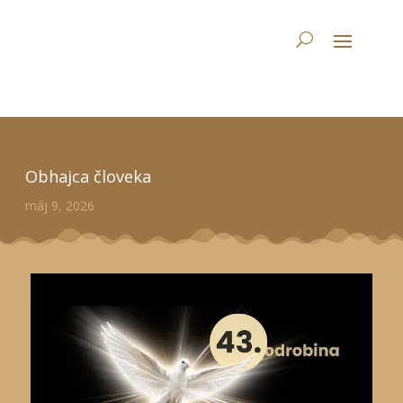
Obhajca človeka
máj 9, 2026