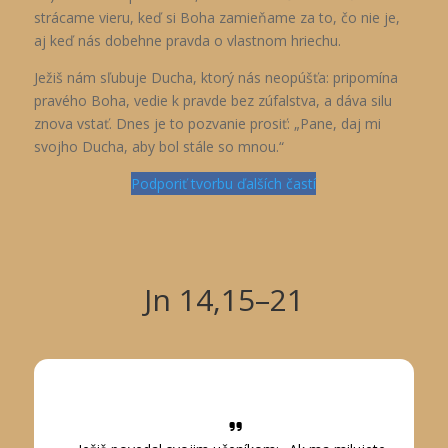
strácame vieru, keď si Boha zamieňame za to, čo nie je,
aj keď nás dobehne pravda o vlastnom hriechu.
Ježiš nám sľubuje Ducha, ktorý nás neopúšťa: pripomína
pravého Boha, vedie k pravde bez zúfalstva, a dáva silu
znova vstať. Dnes je to pozvanie prosiť: „Pane, daj mi
svojho Ducha, aby bol stále so mnou.“
Podporiť tvorbu ďalších častí
Jn 14,15–21