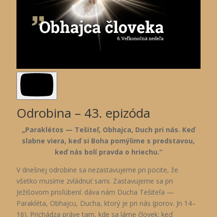
Odrobina – 43. epizóda
„Paraklétos — Tešiteľ, Obhajca, Duch pri nás. Keď
slabne viera, keď si Boha pomýlime s predstavou,
keď nás bolí pravda o hriechu.“
V dnešnej odrobine sa nezastavujeme pri pocite, že
všetko musíme zvládnuť sami. Zastavujeme sa pri
Ježišovom prisľúbení: dáva nám Ducha Tešiteľa —
Parakléta, Obhajcu, Ducha, ktorý je pri nás (porov. Jn 14–
16). Prichádza práve tam, kde sa láme človek: keď