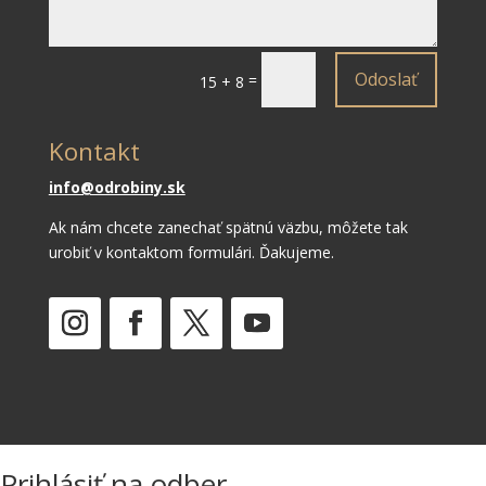
Odoslať
=
15 + 8
Kontakt
info@odrobiny.sk
Ak nám chcete zanechať spätnú väzbu, môžete tak
urobiť v kontaktom formulári. Ďakujeme.
Prihlásiť na odber