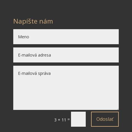
Napíšte nám
Odoslať
=
3 + 11