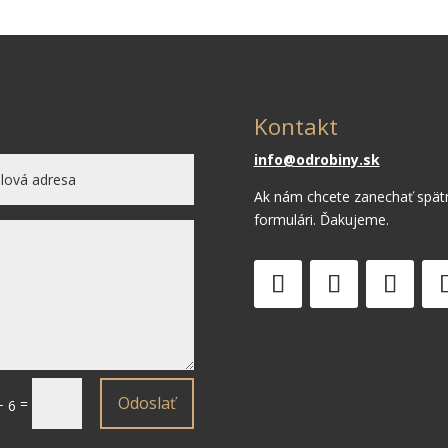
Kontakt
info@odrobiny.sk
Ak nám chcete zanechať spät
formulári. Ďakujeme.
Odoslať
=
+ 6