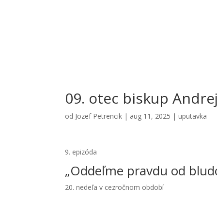
09. otec biskup Andre
od
Jozef Petrencik
|
aug 11, 2025
|
uputavka
9. epizóda
„Oddeľme pravdu od blud
20. nedeľa v cezročnom období